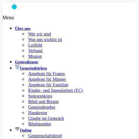
Zum
Inhalt
springen
Menu
Über uns
Wer wir sind
Was uns wichtig ist
Leitbild
Verband
Mission
Gottesdienste
Gemeindeleben
Angebote für Frauen
Angebote für Männer
Angebote für Familien
Kinder- und Jugendarbeit (EC)
Seniorenkreis
Bibel und Brezen
Gemeindegebet
Hauskreise
Glaube im Gespräch
Bibelstunden
Online
Gemeinschaftsbrief