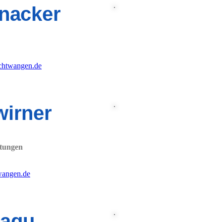
inacker
chtwangen.de
wirner
ltungen
wangen.de
eagu