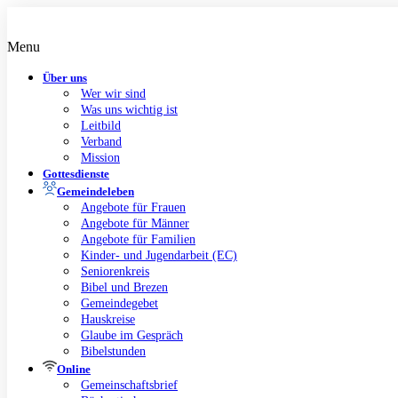
Zum
Inhalt
springen
Menu
Über uns
Wer wir sind
Was uns wichtig ist
Leitbild
Verband
Mission
Gottesdienste
Gemeindeleben
Angebote für Frauen
Angebote für Männer
Angebote für Familien
Kinder- und Jugendarbeit (EC)
Seniorenkreis
Bibel und Brezen
Gemeindegebet
Hauskreise
Glaube im Gespräch
Bibelstunden
Online
Gemeinschaftsbrief